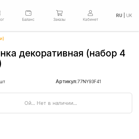
RU
|
UK
лог
Баланс
Заказы
Кабинет
и)
нка декоративная (набор 4
)
Артикул:
шт
77NY93F41
Ой... Нет в наличии...