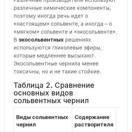
различные химические компоненты,
поэтому иногда речь идет о
«настоящем» сольвенте, а иногда – о
«мягком» сольвенте и «экосольвенте».
В
экосольвентных
решениях
используются гликолевые эфиры,
которые медленнее высыхают.
Экосольвентные чернила менее
токсичны, но и не такие стойкие.
Таблица 2. Сравнение
основных видов
сольвентных чернил
Вред
Виды сольвентных
Содержание
возд
чернил
растворителя
чело