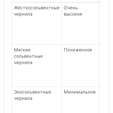
Жёсткосольвентные
Очень
При 
чернила
высокое
паро
черн
появ
голо
перш
Мягкие
Пониженное
Не с
сольвентные
ядов
чернила
цикл
поэт
опас
чело
Экосольвентные
Минимальное
Вред
чернила
возд
чело
мини