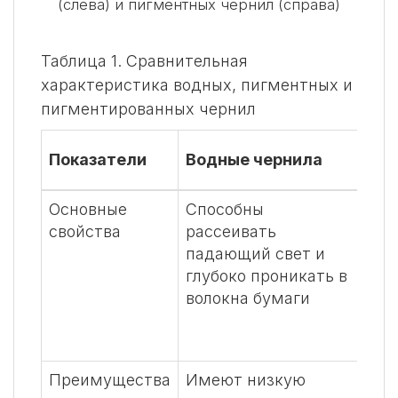
(слева) и пигментных чернил (справа)
Таблица 1. Сравнительная
характеристика водных, пигментных и
пигментированных чернил
Пи
Показатели
Водные чернила
че
Основные
Способны
На
свойства
рассеивать
зак
падающий свет и
пов
глубоко проникать в
не 
волокна бумаги
глу
Преимущества
Имеют низкую
Поз