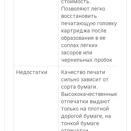
стоимость.
вы
Позволяют легко
отп
восстановить
об
печатающую головку
све
картриджа после
вла
образования в её
Кач
соплах лёгких
зав
засоров или
бу
чернильных пробок
Недостатки
Качество печати
Им
сильно зависит от
сто
сорта бумаги.
Пе
Высококачественные
гол
отпечатки выдают
кот
только на плотной
за
дорогой бумаге, на
за
тонкой бумаге
пи
отпечатки
чер