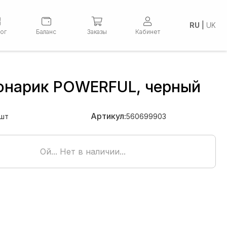
RU
|
UK
лог
Баланс
Заказы
Кабинет
онарик POWERFUL, черный
Артикул:
шт
560699903
Ой... Нет в наличии...