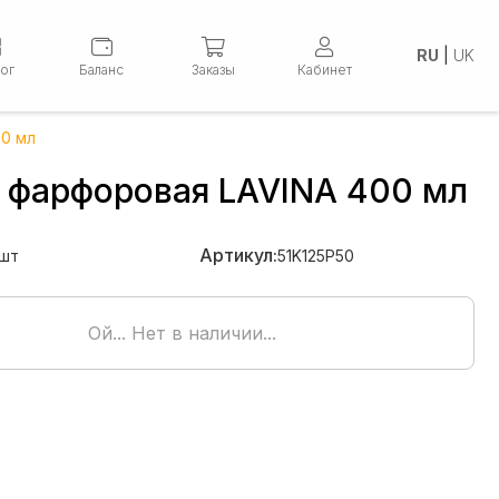
RU
|
UK
лог
Баланс
Заказы
Кабинет
00 мл
 фарфоровая LAVINA 400 мл
Артикул:
шт
51K125P50
Ой... Нет в наличии...