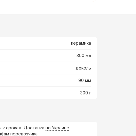
керамика
300 мл
деколь
90 мм
300 г
я к срокам. Доставка
по Украине
.
ифам перевозчика.