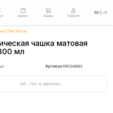
RU
|
UK
лог
Баланс
Заказы
Кабинет
ая ETNA 300 мл
ическая чашка матовая
300 мл
Артикул:
шт
51K034M93
Ой... Нет в наличии...