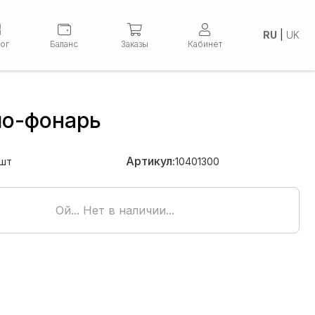
RU
|
UK
лог
Баланс
Заказы
Кабинет
о-фонарь
Артикул:
шт
10401300
Ой... Нет в наличии...