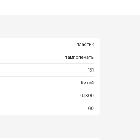
пластик
тампопечать
151
Китай
0.1800
60