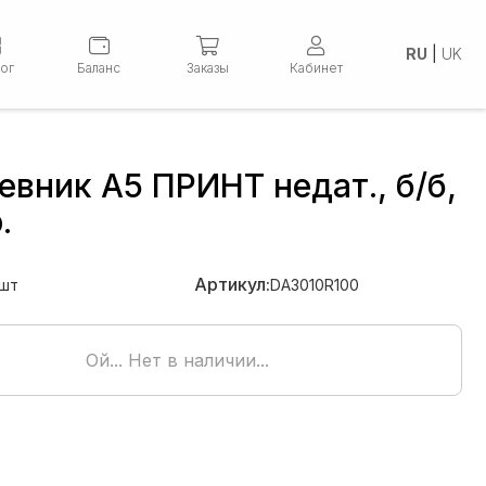
RU
|
UK
лог
Баланс
Заказы
Кабинет
вник А5 ПРИНТ недат., б/б,
.
Артикул:
шт
DA3010R100
Ой... Нет в наличии...