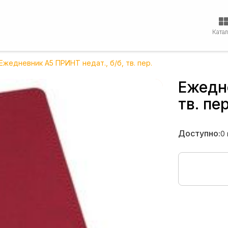
Ката
Ежедневник А5 ПРИНТ недат., б/б, тв. пер.
Ежедне
тв. пер
Доступно:
0