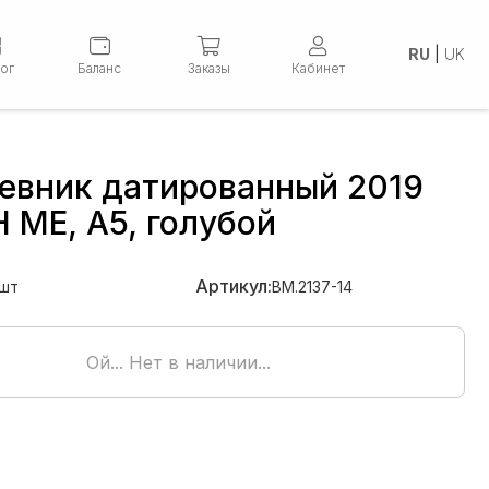
RU
|
UK
лог
Баланс
Заказы
Кабинет
евник датированный 2019
 ME, A5, голубой
Артикул:
шт
BM.2137-14
Ой... Нет в наличии...