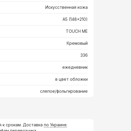
Искусственная кожа
A5 (148x210)
TOUCH ME
Кремовый
336
ежедневник
в цвет обложки
слепое/фольгирование
я к срокам. Доставка
по Украине
.
ифам перевозчика.