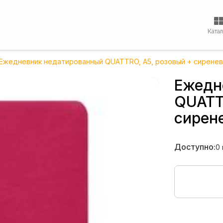
Ката
Ежедневник недатированный QUATTRO, A5, розовый + сирене
Ежедн
QUATT
сирен
Доступно:
0