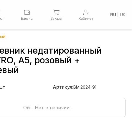
RU
|
UK
лог
Баланс
Заказы
Кабинет
вый
евник недатированный
RO, A5, розовый +
евый
Артикул:
шт
BM.2024-91
Ой... Нет в наличии...