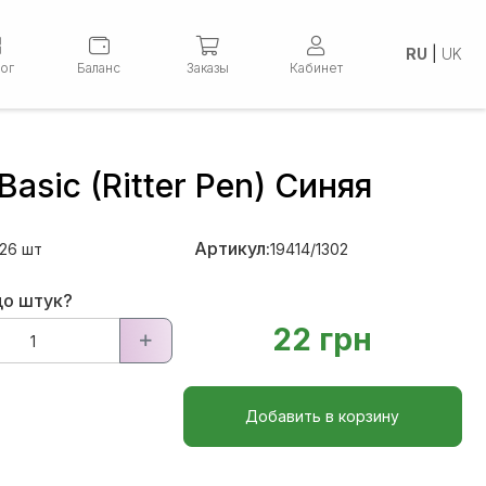
RU
|
UK
лог
Баланс
Заказы
Кабинет
Basic (Ritter Pen) Синяя
Артикул:
926
шт
19414/1302
до штук?
22 грн
Добавить в корзину