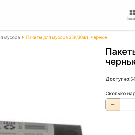
Ката
ля мусора
Пакеты для мусора 35л/30шт, черные
Пакет
черны
Доступно:
5
Сколько на