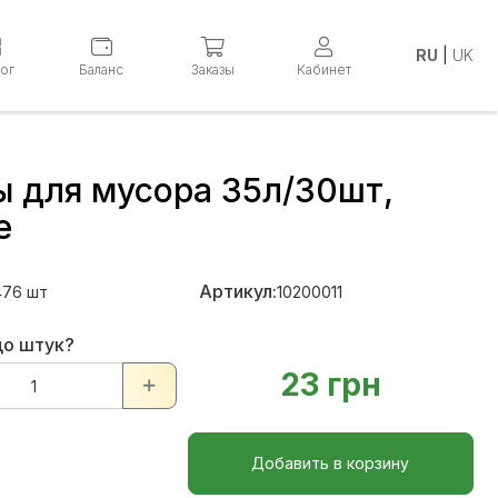
RU
|
UK
лог
Баланс
Заказы
Кабинет
ы для мусора 35л/30шт,
е
Артикул:
476
шт
10200011
до штук?
23 грн
Добавить в корзину