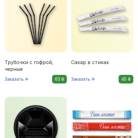
Трубочки с гофрой,
Сахар в стиках
черные
Заказать
63 ₴
Заказать
45 ₴