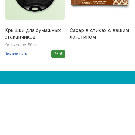
Крышки для бумажных
Сахар в стиках с вашим
стаканчиков
логотипом
Количество: 50 шт
Заказать
75 ₴