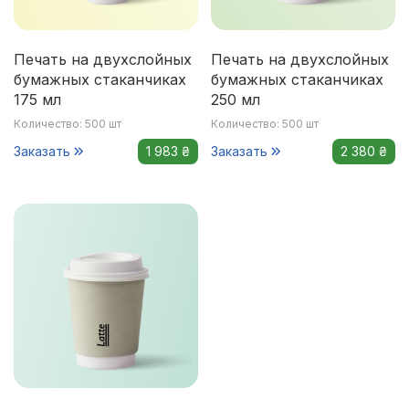
Печать на двухслойных
Печать на двухслойных
бумажных стаканчиках
бумажных стаканчиках
175 мл
250 мл
Количество: 500 шт
Количество: 500 шт
Заказать
1 983 ₴
Заказать
2 380 ₴