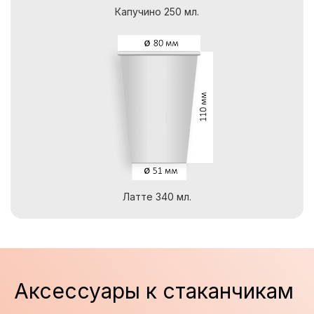
Капучино 250 мл.
Латте 340 мл.
Аксессуары к стаканчикам