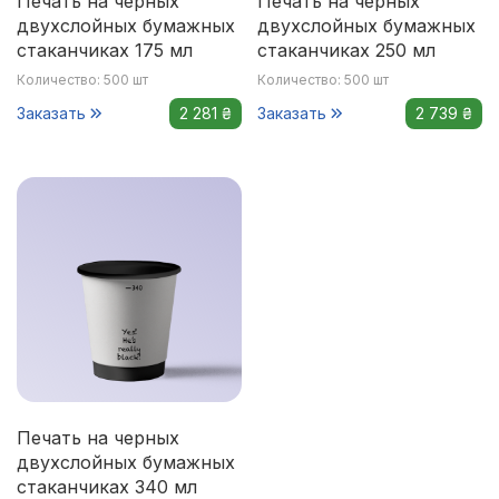
Печать на черных
Печать на черных
двухслойных бумажных
двухслойных бумажных
стаканчиках 175 мл
стаканчиках 250 мл
Количество: 500 шт
Количество: 500 шт
Заказать
2 281 ₴
Заказать
2 739 ₴
Печать на черных
двухслойных бумажных
стаканчиках 340 мл