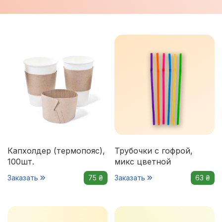
Капхолдер (термопояс),
Трубочки с гофрой,
100шт.
микс цветной
Заказать
75 ₴
Заказать
63 ₴