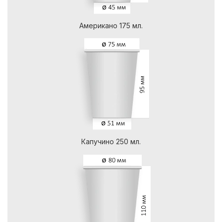
Американо 175 мл.
Капучино 250 мл.