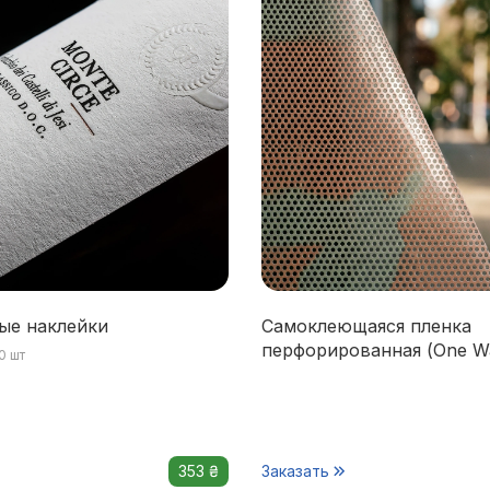
ые наклейки
Самоклеющаяся пленка
перфорированная (One Wa
0 шт
353 ₴
Заказать