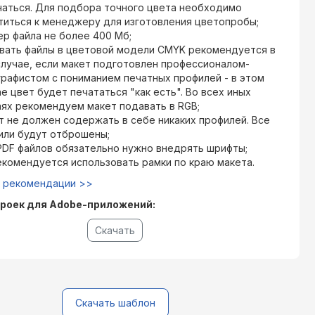
чаться. Для подбора точного цвета необходимо
титься к менеджеру для изготовления цветопробы;
ер файла не более 400 Мб;
вать файлы в цветовой модели CMYK рекомендуется в
случае, если макет подготовлен профессионалом-
графистом с пониманием печатных профилей - в этом
е цвет будет печататься "как есть". Во всех иных
аях рекомендуем макет подавать в RGB;
т не должен содержать в себе никаких профилей. Все
или будут отброшены;
PDF файлов обязательно нужно внедрять шрифты;
екомендуется использовать рамки по краю макета.
е рекомендации >>
роек для Adobe-приложений:
Скачать
Скачать шаблон