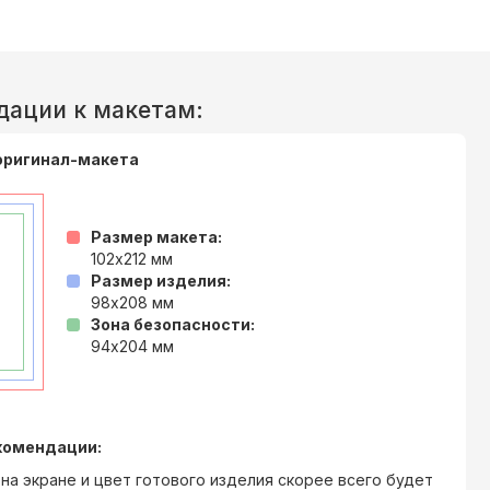
дации к макетам:
оригинал-макета
Размер макета:
102x212
мм
Размер изделия:
98x208
мм
Зона безопасности:
94x204
мм
комендации:
на экране и цвет готового изделия скорее всего будет