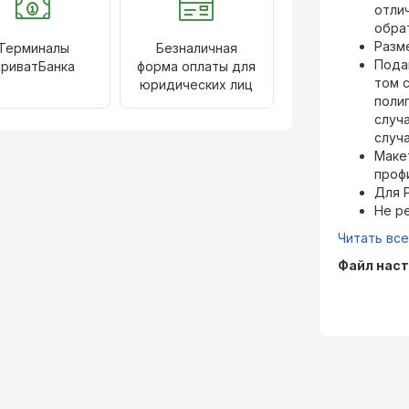
отли
обра
Разм
Терминалы
Безналичная
Пода
риватБанка
форма оплаты для
том 
юридических лиц
поли
случа
случ
Маке
проф
Для 
Не р
Читать вс
Файл наст