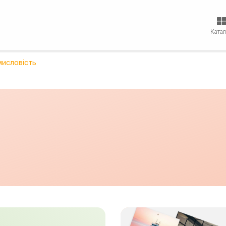
Ката
исловість