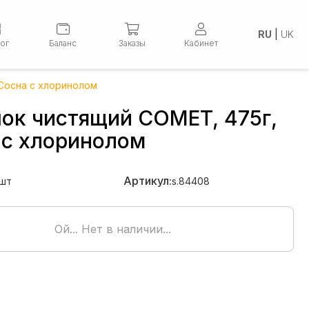
RU
|
UK
лог
Баланс
Заказы
Кабинет
Сосна с хлоринолом
ок чистящий COMET, 475г,
 с хлоринолом
Артикул:
шт
s.84408
Ой... Нет в наличии...