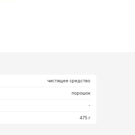
чистящее средство
порошок
-
475 г