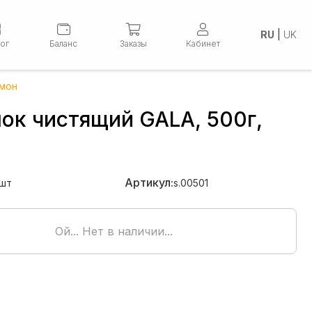
RU
|
UK
лог
Баланс
Заказы
Кабинет
имон
ок чистящий GALA, 500г,
н
Артикул:
шт
s.00501
Ой... Нет в наличии...