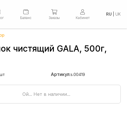
RU
|
UK
лог
Баланс
Заказы
Кабинет
лор
ок чистящий GALA, 500г,
Артикул:
шт
s.00419
Ой... Нет в наличии...