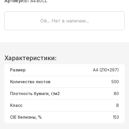
Артикул:
BT.A4.80.CL
Ой... Нет в наличии...
Характеристики:
Размер
A4 (210x297)
Количество листов
500
Плотность бумаги, г/м2
80
Класс
B
СIE белизны, %
153